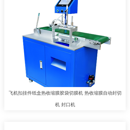
飞机扣挂件纸盒热收缩膜胶袋切膜机 热收缩膜自动封切
机 封口机