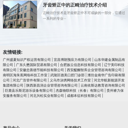
牙齿矫正中的正畸治疗技术介绍
正畸治疗技术是牙齿矫正中不可或缺的一部分，它通过
一系列的专业···
友情链接:
广州盛夏知识产权运营有限公司
|
宜昌博朗预应力有限公司
|
山东华建金属制品有
限公司
|
广东久懋国际贸易有限公司
|
合肥族云信息科技有限公司
|
辽宁美印科技
有限公司
|
安徽忠善德节能科技有限公司
|
西安醍醐智库企业管理咨询有限公司
|
南明区海朱蕉网络科技工作室
|
武陵区德美口腔门诊部
|
潍坊金南华广告印刷有限
公司
|
河北广浩管件有限公司
|
义乌市泳绣网络技术工作室
|
河北华航新能源开发
集团有限公司
|
陕西新昌润企业管理咨询有限公司
|
云南依斯达教育咨询有限公司
|
巨鹿县乐斯尼游乐设备有限公司
|
杰森物联科技（长春）有限公司
|
贵州睿力保
安服务有限公司
|
河北兴松实业有限公司
|
成都本征科技有限公司
|