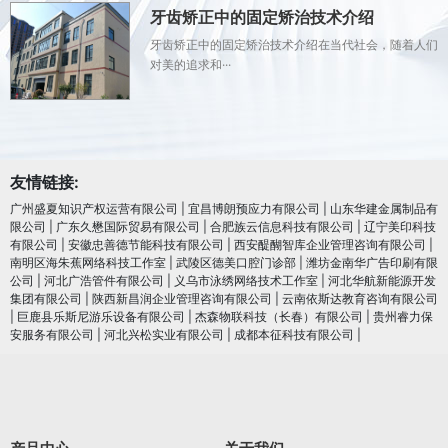
牙齿矫正中的固定矫治技术介绍
牙齿矫正中的固定矫治技术介绍在当代社会，随着人们
对美的追求和···
友情链接:
广州盛夏知识产权运营有限公司
|
宜昌博朗预应力有限公司
|
山东华建金属制品有
限公司
|
广东久懋国际贸易有限公司
|
合肥族云信息科技有限公司
|
辽宁美印科技
有限公司
|
安徽忠善德节能科技有限公司
|
西安醍醐智库企业管理咨询有限公司
|
南明区海朱蕉网络科技工作室
|
武陵区德美口腔门诊部
|
潍坊金南华广告印刷有限
公司
|
河北广浩管件有限公司
|
义乌市泳绣网络技术工作室
|
河北华航新能源开发
集团有限公司
|
陕西新昌润企业管理咨询有限公司
|
云南依斯达教育咨询有限公司
|
巨鹿县乐斯尼游乐设备有限公司
|
杰森物联科技（长春）有限公司
|
贵州睿力保
安服务有限公司
|
河北兴松实业有限公司
|
成都本征科技有限公司
|