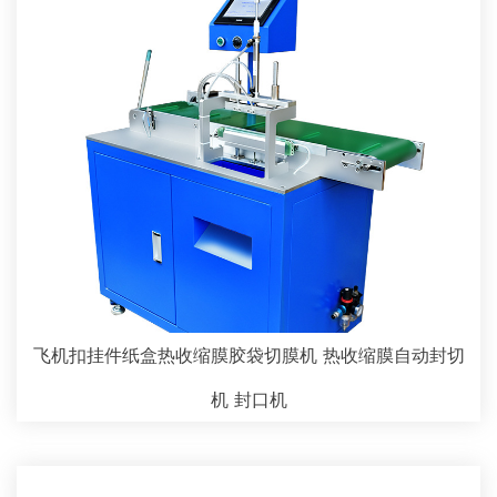
飞机扣挂件纸盒热收缩膜胶袋切膜机 热收缩膜自动封切
机 封口机