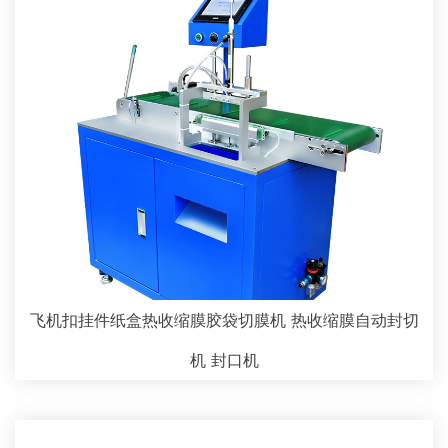
飞机扣挂件纸盒热收缩膜胶袋切膜机 热收缩膜自动封切
机 封口机