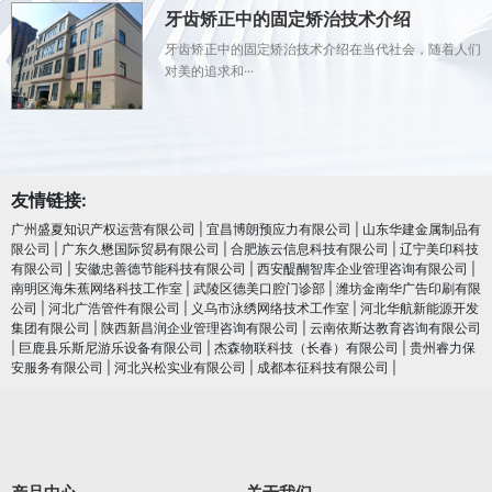
牙齿矫正中的固定矫治技术介绍
牙齿矫正中的固定矫治技术介绍在当代社会，随着人们
对美的追求和···
友情链接:
广州盛夏知识产权运营有限公司
|
宜昌博朗预应力有限公司
|
山东华建金属制品有
限公司
|
广东久懋国际贸易有限公司
|
合肥族云信息科技有限公司
|
辽宁美印科技
有限公司
|
安徽忠善德节能科技有限公司
|
西安醍醐智库企业管理咨询有限公司
|
南明区海朱蕉网络科技工作室
|
武陵区德美口腔门诊部
|
潍坊金南华广告印刷有限
公司
|
河北广浩管件有限公司
|
义乌市泳绣网络技术工作室
|
河北华航新能源开发
集团有限公司
|
陕西新昌润企业管理咨询有限公司
|
云南依斯达教育咨询有限公司
|
巨鹿县乐斯尼游乐设备有限公司
|
杰森物联科技（长春）有限公司
|
贵州睿力保
安服务有限公司
|
河北兴松实业有限公司
|
成都本征科技有限公司
|