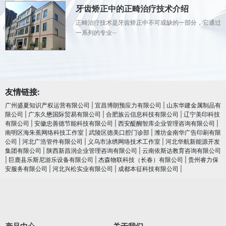
牙齿矫正中的正畸治疗技术介绍
正畸治疗技术是牙齿矫正中不可或缺的一部分，它通过
一系列的专业···
友情链接:
广州盛夏知识产权运营有限公司
|
宜昌博朗预应力有限公司
|
山东华建金属制品有
限公司
|
广东久懋国际贸易有限公司
|
合肥族云信息科技有限公司
|
辽宁美印科技
有限公司
|
安徽忠善德节能科技有限公司
|
西安醍醐智库企业管理咨询有限公司
|
南明区海朱蕉网络科技工作室
|
武陵区德美口腔门诊部
|
潍坊金南华广告印刷有限
公司
|
河北广浩管件有限公司
|
义乌市泳绣网络技术工作室
|
河北华航新能源开发
集团有限公司
|
陕西新昌润企业管理咨询有限公司
|
云南依斯达教育咨询有限公司
|
巨鹿县乐斯尼游乐设备有限公司
|
杰森物联科技（长春）有限公司
|
贵州睿力保
安服务有限公司
|
河北兴松实业有限公司
|
成都本征科技有限公司
|