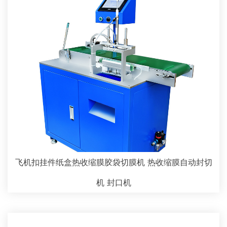
飞机扣挂件纸盒热收缩膜胶袋切膜机 热收缩膜自动封切
机 封口机