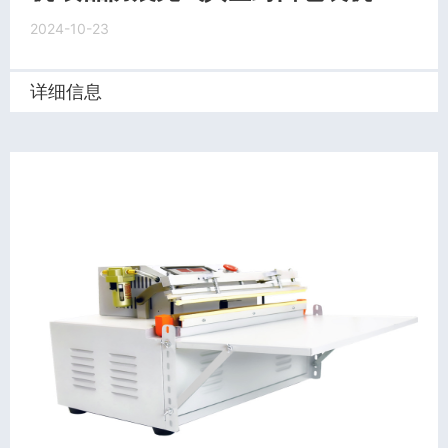
2024-10-23
详细信息