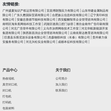
友情链接:
广州盛夏知识产权运营有限公司
|
宜昌博朗预应力有限公司
|
山东华建金属制品有
限公司
|
广东久懋国际贸易有限公司
|
合肥族云信息科技有限公司
|
辽宁美印科技
有限公司
|
安徽忠善德节能科技有限公司
|
西安醍醐智库企业管理咨询有限公司
|
南明区海朱蕉网络科技工作室
|
武陵区德美口腔门诊部
|
潍坊金南华广告印刷有限
公司
|
河北广浩管件有限公司
|
义乌市泳绣网络技术工作室
|
河北华航新能源开发
集团有限公司
|
陕西新昌润企业管理咨询有限公司
|
云南依斯达教育咨询有限公司
|
巨鹿县乐斯尼游乐设备有限公司
|
杰森物联科技（长春）有限公司
|
贵州睿力保
安服务有限公司
|
河北兴松实业有限公司
|
成都本征科技有限公司
|
产品中心
关于我们
热收缩机
公司简介
真空封口机
加入我们
封口机
联系我们
打包机
打码机
包装材料