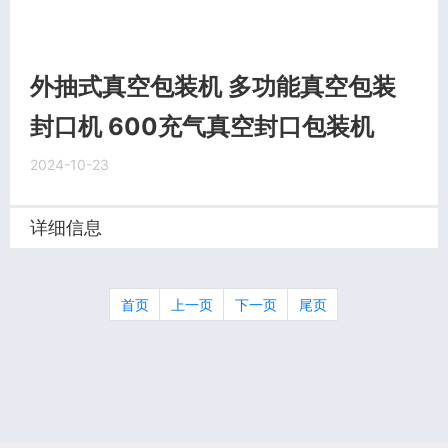
外抽式真空包装机 多功能真空包装
封口机 600充气真空封口包装机
2024-10-23
详细信息
首页
上一页
下一页
尾页