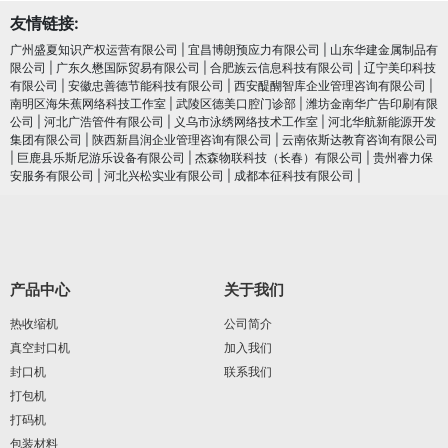
友情链接:
广州盛夏知识产权运营有限公司
|
宜昌博朗预应力有限公司
|
山东华建金属制品有
限公司
|
广东久懋国际贸易有限公司
|
合肥族云信息科技有限公司
|
辽宁美印科技
有限公司
|
安徽忠善德节能科技有限公司
|
西安醍醐智库企业管理咨询有限公司
|
南明区海朱蕉网络科技工作室
|
武陵区德美口腔门诊部
|
潍坊金南华广告印刷有限
公司
|
河北广浩管件有限公司
|
义乌市泳绣网络技术工作室
|
河北华航新能源开发
集团有限公司
|
陕西新昌润企业管理咨询有限公司
|
云南依斯达教育咨询有限公司
|
巨鹿县乐斯尼游乐设备有限公司
|
杰森物联科技（长春）有限公司
|
贵州睿力保
安服务有限公司
|
河北兴松实业有限公司
|
成都本征科技有限公司
|
产品中心
关于我们
热收缩机
公司简介
真空封口机
加入我们
封口机
联系我们
打包机
打码机
包装材料