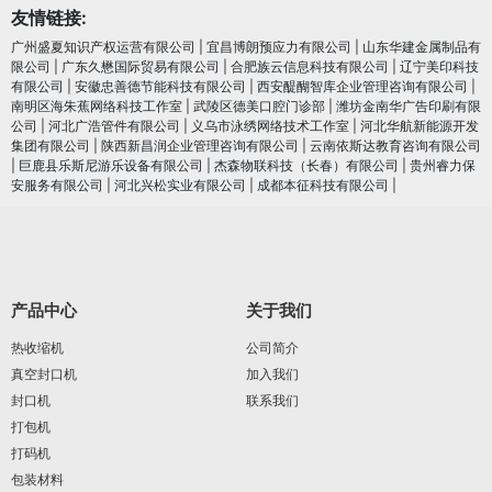
友情链接:
广州盛夏知识产权运营有限公司
|
宜昌博朗预应力有限公司
|
山东华建金属制品有
限公司
|
广东久懋国际贸易有限公司
|
合肥族云信息科技有限公司
|
辽宁美印科技
有限公司
|
安徽忠善德节能科技有限公司
|
西安醍醐智库企业管理咨询有限公司
|
南明区海朱蕉网络科技工作室
|
武陵区德美口腔门诊部
|
潍坊金南华广告印刷有限
公司
|
河北广浩管件有限公司
|
义乌市泳绣网络技术工作室
|
河北华航新能源开发
集团有限公司
|
陕西新昌润企业管理咨询有限公司
|
云南依斯达教育咨询有限公司
|
巨鹿县乐斯尼游乐设备有限公司
|
杰森物联科技（长春）有限公司
|
贵州睿力保
安服务有限公司
|
河北兴松实业有限公司
|
成都本征科技有限公司
|
产品中心
关于我们
热收缩机
公司简介
真空封口机
加入我们
封口机
联系我们
打包机
打码机
包装材料