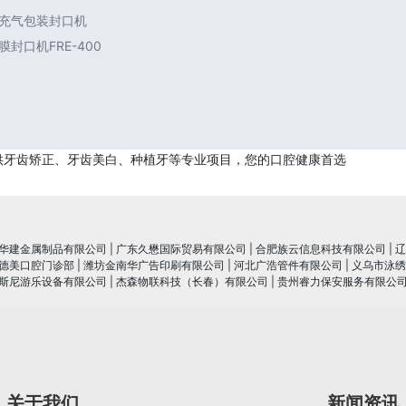
 充气包装封口机
封口机FRE-400
供牙齿矫正、牙齿美白、种植牙等专业项目，您的口腔健康首选
华建金属制品有限公司
|
广东久懋国际贸易有限公司
|
合肥族云信息科技有限公司
|
辽
德美口腔门诊部
|
潍坊金南华广告印刷有限公司
|
河北广浩管件有限公司
|
义乌市泳绣
斯尼游乐设备有限公司
|
杰森物联科技（长春）有限公司
|
贵州睿力保安服务有限公
关于我们
新闻资讯