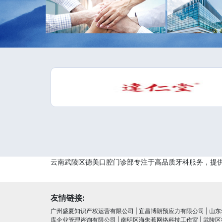
云南武陵区德美口腔门诊部专注于高品质牙科服务，提
友情链接:
广州盛夏知识产权运营有限公司
|
宜昌博朗预应力有限公司
|
山东
库企业管理咨询有限公司
|
南明区海朱蕉网络科技工作室
|
武陵区