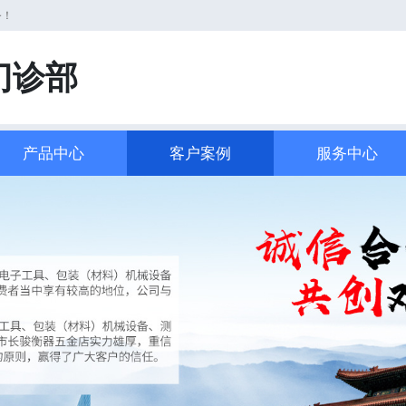
务！
门诊部
产品中心
客户案例
服务中心