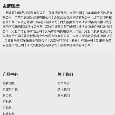
友情链接:
广州盛夏知识产权运营有限公司
|
宜昌博朗预应力有限公司
|
山东华建金属制品有
限公司
|
广东久懋国际贸易有限公司
|
合肥族云信息科技有限公司
|
辽宁美印科技
有限公司
|
安徽忠善德节能科技有限公司
|
西安醍醐智库企业管理咨询有限公司
|
南明区海朱蕉网络科技工作室
|
武陵区德美口腔门诊部
|
潍坊金南华广告印刷有限
公司
|
河北广浩管件有限公司
|
义乌市泳绣网络技术工作室
|
河北华航新能源开发
集团有限公司
|
陕西新昌润企业管理咨询有限公司
|
云南依斯达教育咨询有限公司
|
巨鹿县乐斯尼游乐设备有限公司
|
杰森物联科技（长春）有限公司
|
贵州睿力保
安服务有限公司
|
河北兴松实业有限公司
|
成都本征科技有限公司
|
产品中心
关于我们
热收缩机
公司简介
真空封口机
加入我们
封口机
联系我们
打包机
打码机
包装材料