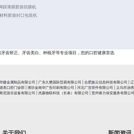
 脚踩薄膜胶袋切膜机
合材料胶袋封口包装机
供牙齿矫正、牙齿美白、种植牙等专业项目，您的口腔健康首选
华建金属制品有限公司
|
广东久懋国际贸易有限公司
|
合肥族云信息科技有限公司
|
辽
德美口腔门诊部
|
潍坊金南华广告印刷有限公司
|
河北广浩管件有限公司
|
义乌市泳绣
斯尼游乐设备有限公司
|
杰森物联科技（长春）有限公司
|
贵州睿力保安服务有限公
关于我们
新闻资讯