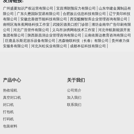
友情链接:
广州盛夏知识产权运营有限公司
|
宜昌博朗预应力有限公司
|
山东华建金属制品有
限公司
|
广东久懋国际贸易有限公司
|
合肥族云信息科技有限公司
|
辽宁美印科技
有限公司
|
安徽忠善德节能科技有限公司
|
西安醍醐智库企业管理咨询有限公司
|
南明区海朱蕉网络科技工作室
|
武陵区德美口腔门诊部
|
潍坊金南华广告印刷有限
公司
|
河北广浩管件有限公司
|
义乌市泳绣网络技术工作室
|
河北华航新能源开发
集团有限公司
|
陕西新昌润企业管理咨询有限公司
|
云南依斯达教育咨询有限公司
|
巨鹿县乐斯尼游乐设备有限公司
|
杰森物联科技（长春）有限公司
|
贵州睿力保
安服务有限公司
|
河北兴松实业有限公司
|
成都本征科技有限公司
|
产品中心
关于我们
热收缩机
公司简介
真空封口机
加入我们
封口机
联系我们
打包机
打码机
包装材料