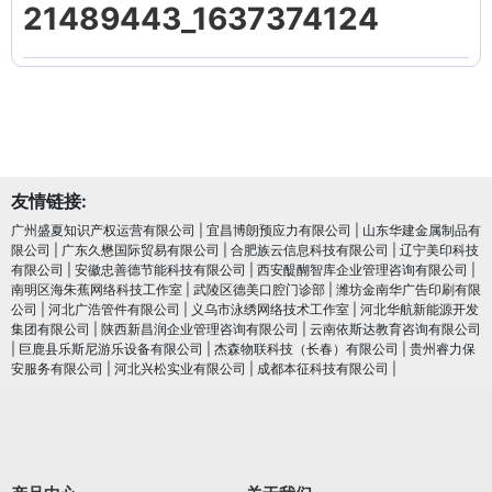
21489443_1637374124
友情链接:
广州盛夏知识产权运营有限公司
|
宜昌博朗预应力有限公司
|
山东华建金属制品有
限公司
|
广东久懋国际贸易有限公司
|
合肥族云信息科技有限公司
|
辽宁美印科技
有限公司
|
安徽忠善德节能科技有限公司
|
西安醍醐智库企业管理咨询有限公司
|
南明区海朱蕉网络科技工作室
|
武陵区德美口腔门诊部
|
潍坊金南华广告印刷有限
公司
|
河北广浩管件有限公司
|
义乌市泳绣网络技术工作室
|
河北华航新能源开发
集团有限公司
|
陕西新昌润企业管理咨询有限公司
|
云南依斯达教育咨询有限公司
|
巨鹿县乐斯尼游乐设备有限公司
|
杰森物联科技（长春）有限公司
|
贵州睿力保
安服务有限公司
|
河北兴松实业有限公司
|
成都本征科技有限公司
|