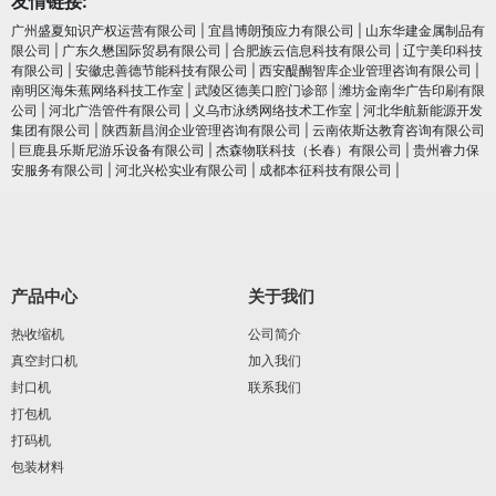
友情链接:
广州盛夏知识产权运营有限公司
|
宜昌博朗预应力有限公司
|
山东华建金属制品有
限公司
|
广东久懋国际贸易有限公司
|
合肥族云信息科技有限公司
|
辽宁美印科技
有限公司
|
安徽忠善德节能科技有限公司
|
西安醍醐智库企业管理咨询有限公司
|
南明区海朱蕉网络科技工作室
|
武陵区德美口腔门诊部
|
潍坊金南华广告印刷有限
公司
|
河北广浩管件有限公司
|
义乌市泳绣网络技术工作室
|
河北华航新能源开发
集团有限公司
|
陕西新昌润企业管理咨询有限公司
|
云南依斯达教育咨询有限公司
|
巨鹿县乐斯尼游乐设备有限公司
|
杰森物联科技（长春）有限公司
|
贵州睿力保
安服务有限公司
|
河北兴松实业有限公司
|
成都本征科技有限公司
|
产品中心
关于我们
热收缩机
公司简介
真空封口机
加入我们
封口机
联系我们
打包机
打码机
包装材料