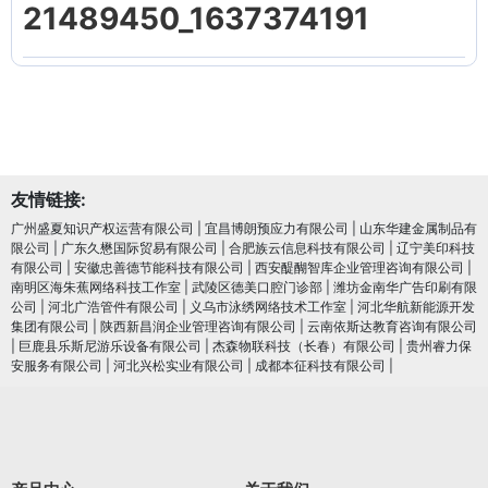
21489450_1637374191
友情链接:
广州盛夏知识产权运营有限公司
|
宜昌博朗预应力有限公司
|
山东华建金属制品有
限公司
|
广东久懋国际贸易有限公司
|
合肥族云信息科技有限公司
|
辽宁美印科技
有限公司
|
安徽忠善德节能科技有限公司
|
西安醍醐智库企业管理咨询有限公司
|
南明区海朱蕉网络科技工作室
|
武陵区德美口腔门诊部
|
潍坊金南华广告印刷有限
公司
|
河北广浩管件有限公司
|
义乌市泳绣网络技术工作室
|
河北华航新能源开发
集团有限公司
|
陕西新昌润企业管理咨询有限公司
|
云南依斯达教育咨询有限公司
|
巨鹿县乐斯尼游乐设备有限公司
|
杰森物联科技（长春）有限公司
|
贵州睿力保
安服务有限公司
|
河北兴松实业有限公司
|
成都本征科技有限公司
|