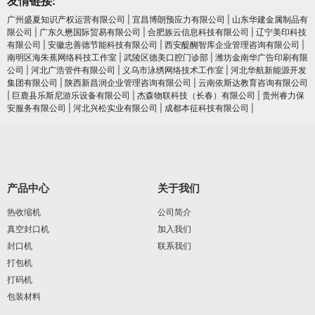
友情链接:
广州盛夏知识产权运营有限公司
|
宜昌博朗预应力有限公司
|
山东华建金属制品有
限公司
|
广东久懋国际贸易有限公司
|
合肥族云信息科技有限公司
|
辽宁美印科技
有限公司
|
安徽忠善德节能科技有限公司
|
西安醍醐智库企业管理咨询有限公司
|
南明区海朱蕉网络科技工作室
|
武陵区德美口腔门诊部
|
潍坊金南华广告印刷有限
公司
|
河北广浩管件有限公司
|
义乌市泳绣网络技术工作室
|
河北华航新能源开发
集团有限公司
|
陕西新昌润企业管理咨询有限公司
|
云南依斯达教育咨询有限公司
|
巨鹿县乐斯尼游乐设备有限公司
|
杰森物联科技（长春）有限公司
|
贵州睿力保
安服务有限公司
|
河北兴松实业有限公司
|
成都本征科技有限公司
|
产品中心
关于我们
热收缩机
公司简介
真空封口机
加入我们
封口机
联系我们
打包机
打码机
包装材料